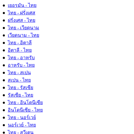
●
เยอรมัน - ไทย
●
ไทย - ฝรั่งเศส
●
ฝรั่งเศส - ไทย
●
ไทย - เวียดนาม
●
เวียดนาม - ไทย
●
ไทย - อิตาลี
●
อิตาลี - ไทย
●
ไทย - อาหรับ
●
อาหรับ - ไทย
●
ไทย - สเปน
●
สเปน - ไทย
●
ไทย - รัสเซีย
●
รัสเซีย - ไทย
●
ไทย - อินโดนีเซีย
●
อินโดนีเซีย - ไทย
●
ไทย - นอร์เวย์
●
นอร์เวย์ - ไทย
●
ไทย - สวีเดน