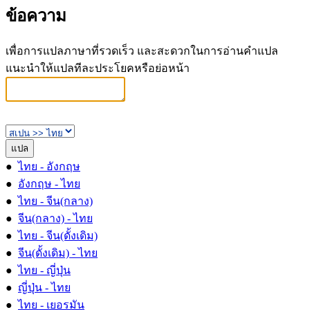
ข้อความ
เพื่อการแปลภาษาที่รวดเร็ว และสะดวกในการอ่านคำแปล
แนะนำให้แปลทีละประโยคหรือย่อหน้า
●
ไทย - อังกฤษ
●
อังกฤษ - ไทย
●
ไทย - จีน(กลาง)
●
จีน(กลาง) - ไทย
●
ไทย - จีน(ดั้งเดิม)
●
จีน(ดั้งเดิม) - ไทย
●
ไทย - ญี่ปุ่น
●
ญี่ปุ่น - ไทย
●
ไทย - เยอรมัน