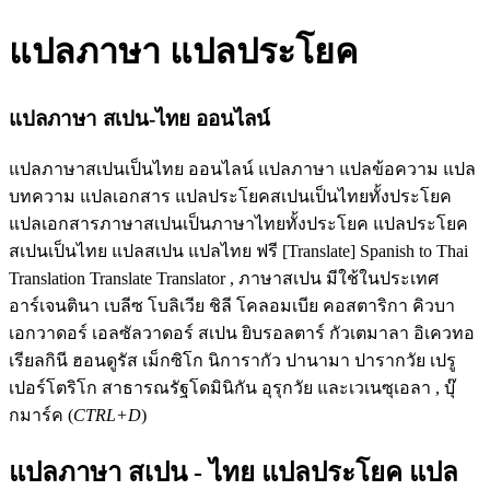
แปลภาษา แปลประโยค
แปลภาษา สเปน-ไทย ออนไลน์
แปลภาษาสเปนเป็นไทย ออนไลน์ แปลภาษา แปลข้อความ แปล
บทความ แปลเอกสาร แปลประโยคสเปนเป็นไทยทั้งประโยค
แปลเอกสารภาษาสเปนเป็นภาษาไทยทั้งประโยค แปลประโยค
สเปนเป็นไทย แปลสเปน แปลไทย ฟรี [Translate] Spanish to Thai
Translation Translate Translator , ภาษาสเปน มีใช้ในประเทศ
อาร์เจนตินา เบลีซ โบลิเวีย ชิลี โคลอมเบีย คอสตาริกา คิวบา
เอกวาดอร์ เอลซัลวาดอร์ สเปน ยิบรอลตาร์ กัวเตมาลา อิเควทอ
เรียลกินี ฮอนดูรัส เม็กซิโก นิการากัว ปานามา ปารากวัย เปรู
เปอร์โตริโก สาธารณรัฐโดมินิกัน อุรุกวัย และเวเนซุเอลา , บุ๊
กมาร์ค (
CTRL+D
)
แปลภาษา สเปน - ไทย แปลประโยค แปล