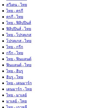
●
สวีเดน - ไทย
●
ไทย - ตุรกี
●
ตุรกี - ไทย
●
ไทย - ฟิลิปปินส์
●
ฟิลิปปินส์ - ไทย
●
ไทย - โปรตุเกส
●
โปรตุเกส - ไทย
●
ไทย - กรีก
●
กรีก - ไทย
●
ไทย - ฟินแลนด์
●
ฟินแลนด์ - ไทย
●
ไทย - ฮิบรู
●
ฮิบรู - ไทย
●
ไทย - เดนมาร์ก
●
เดนมาร์ก - ไทย
●
ไทย - มาเลย์
●
มาเลย์ - ไทย
●
ไทย - เกาหลี